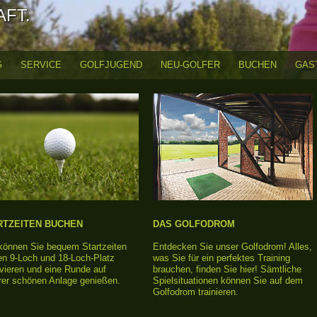
AFT.
G
SERVICE
GOLFJUGEND
NEU-GOLFER
BUCHEN
GAS
RTZEITEN BUCHEN
DAS GOLFODROM
 können Sie bequem Startzeiten
Entdecken Sie unser Golfodrom! Alles,
en 9-Loch und 18-Loch-Platz
was Sie für ein perfektes Training
vieren und eine Runde auf
brauchen, finden Sie hier! Sämtliche
rer schönen Anlage genießen.
Spielsituationen können Sie auf dem
Golfodrom trainieren.