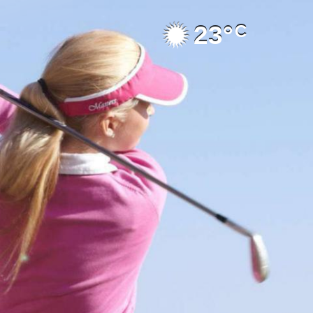
23°
C