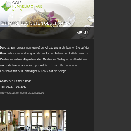
ZUHAUSE DES GUTEN GESCHMACKS
MENU
Durchatmen, entspannen, genießen. All das und mehr können Sie auf der
Hummelbachaue und im gemütlichen Bistro. Selbstverständlich steht das
Restaurant neben Mitgliedern allen Gästen zur Verfügung und bietet rund
ums Jahr frische saisonale Spezialitäten. Kosten Sie die neuen
Köstlichkeiten beim einmaligen Ausblick auf die Anlage.
Gastgeber: Fehmi Kaman
Tel.: 02137 - 9273062
info@restaurant-hummelbachaue.com