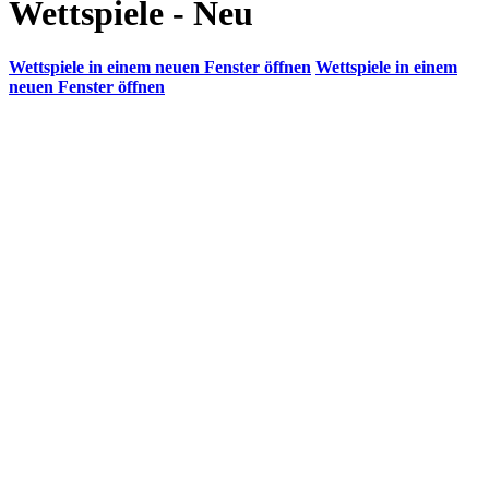
Wettspiele - Neu
Wettspiele in einem neuen Fenster öffnen
Wettspiele in einem
neuen Fenster öffnen