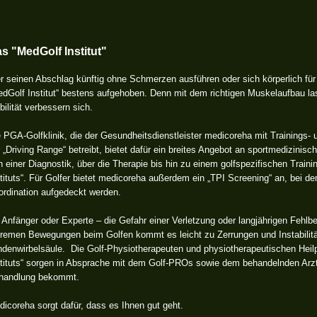
s "MedGolf Institut"
 seinen Abschlag künftig ohne Schmerzen ausführen oder sich körperlich für 
edGolf Institut“ bestens aufgehoben. Denn mit dem richtigen Muskelaufbau la
ilität verbessern sich.
e PGA-Golfklinik, die der Gesundheitsdienstleister medicoreha mit Training
 „Driving Range“ betreibt, bietet dafür ein breites Angebot an sportmedizin
 einer Diagnostik, über die Therapie bis hin zu einem golfspezifischen Train
tituts“. Für Golfer bietet medicoreha außerdem ein „TPI Screening“ an, bei de
ordination aufgedeckt werden.
Anfänger oder Experte – die Gefahr einer Verletzung oder langjährigen Fehlbe
tremen Bewegungen beim Golfen kommt es leicht zu Zerrungen und Instabilitä
ndenwirbelsäule. Die Golf-Physiotherapeuten und physiotherapeutischen Heil
stituts“ sorgen in Absprache mit dem Golf-PROs sowie dem behandelnden Arzt 
handlung bekommt.
icoreha sorgt dafür, dass es Ihnen gut geht.