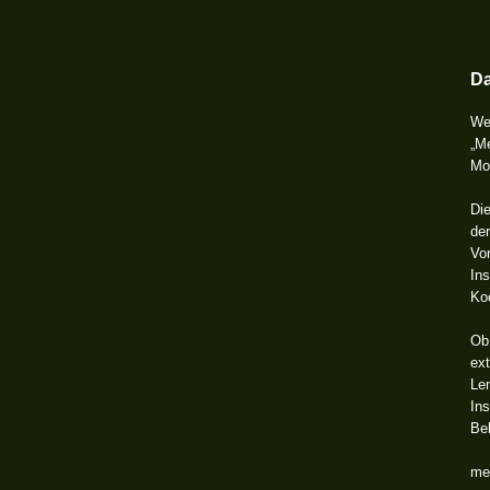
Da
Wer
„M
Mob
Di
der
Von
Ins
Ko
Ob 
ex
Le
In
Be
med