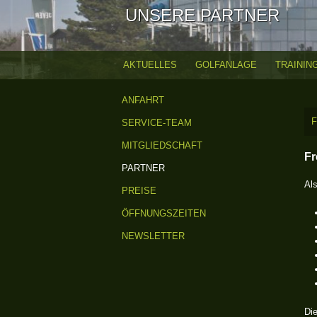
UNSERE PARTNER
AKTUELLES
GOLFANLAGE
TRAININ
H
ANFAHRT
a
F
SERVICE-TEAM
u
MITGLIEDSCHAFT
Fr
p
PARTNER
Als
t
PREISE
ÖFFNUNGSZEITEN
m
NEWSLETTER
e
n
ü
Di