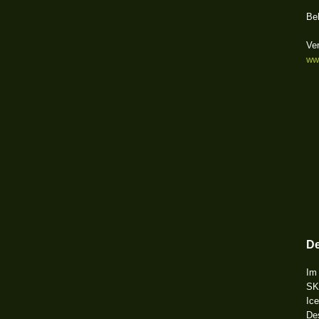
Beh
Ve
ww
De
Im 
SK
Ic
De