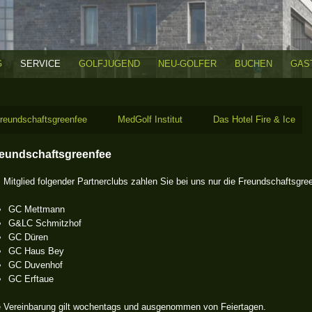
G
SERVICE
GOLFJUGEND
NEU-GOLFER
BUCHEN
GAS
reundschaftsgreenfee
MedGolf Institut
Das Hotel Fire & Ice
eundschaftsgreenfee
 Mitglied folgender Partnerclubs zahlen Sie bei uns nur die Freundschaftsgre
GC Mettmann
G&LC Schmitzhof
GC Düren
GC Haus Bey
GC Duvenhof
GC Erftaue
e Vereinbarung gilt wochentags und ausgenommen von Feiertagen.